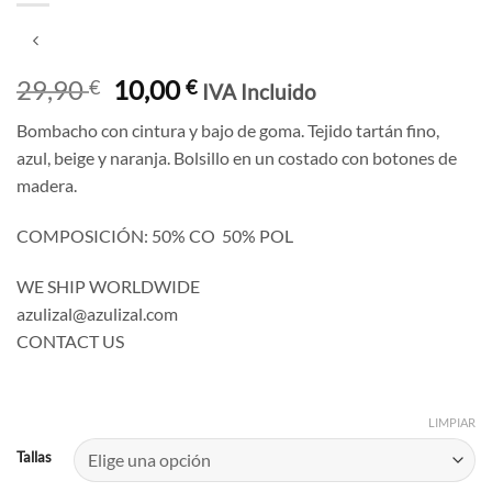
El
El
29,90
10,00
€
€
IVA Incluido
precio
precio
Bombacho con cintura y bajo de goma. Tejido tartán fino,
original
actual
azul, beige y naranja. Bolsillo en un costado con botones de
era:
es:
madera.
29,90 €.
10,00 €.
COMPOSICIÓN: 50% CO 50% POL
WE SHIP WORLDWIDE
azulizal@azulizal.com
CONTACT US
LIMPIAR
Tallas