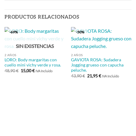
PRODUCTOS RELACIONADOS
-69%
-50%
SIN EXISTENCIAS
2 AÑOS
2 AÑOS
LORO: Body margaritas con
GAVIOTA ROSA: Sudadera
cuello mini vichy verde y rosa.
Jogging grueso con capucha
peluche.
El
El
48,90
€
15,00
€
IVA Incluido
precio
precio
El
El
43,90
€
21,95
€
IVA Incluido
original
actual
precio
precio
era:
es:
original
actual
48,90 €.
15,00 €.
era:
es:
43,90 €.
21,95 €.