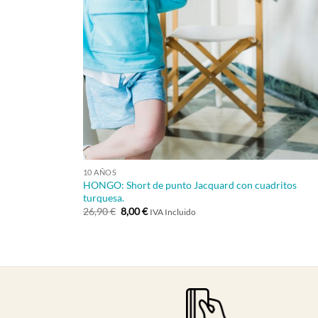
+
10 AÑOS
HONGO: Short de punto Jacquard con cuadritos
turquesa.
El
El
26,90
€
8,00
€
IVA Incluido
precio
precio
original
actual
era:
es:
26,90 €.
8,00 €.