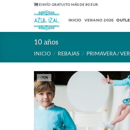
Saltar
ENVÍO GRATUITO MÁS DE 80 EUR
al
contenido
INICIO
VERANO 2026
OUTL
10 años
INICIO
/
REBAJAS
/
PRIMAVERA / VE
-70%