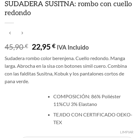
SUDADERA SUSITNA: rombo con cuello
redondo
El
El
45,90
22,95
€
€
IVA Incluido
precio
precio
Sudadera rombo color berenjena. Cuello redondo. Manga
original
actual
larga. Abrocha en la sisa con botones símil cuero. Combina
era:
es:
con las falditas Susitna, Kobuk y los pantalones cortos de
45,90 €.
22,95 €.
pana verde.
COMPOSICIÓN: 86% Poliéster
11%CU 3% Elastano
TEJIDO CON CERTIFICADO OEKO-
TEX
LIMPIAR