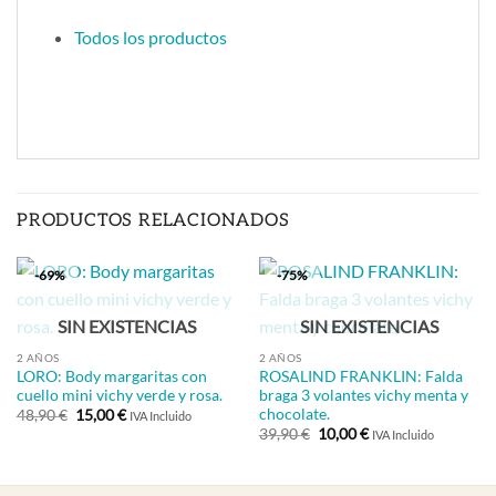
Todos los productos
PRODUCTOS RELACIONADOS
-69%
-75%
SIN EXISTENCIAS
SIN EXISTENCIAS
2 AÑOS
2 AÑOS
LORO: Body margaritas con
ROSALIND FRANKLIN: Falda
cuello mini vichy verde y rosa.
braga 3 volantes vichy menta y
chocolate.
El
El
48,90
€
15,00
€
IVA Incluido
precio
precio
El
El
39,90
€
10,00
€
IVA Incluido
original
actual
precio
precio
era:
es:
original
actual
48,90 €.
15,00 €.
era:
es:
39,90 €.
10,00 €.