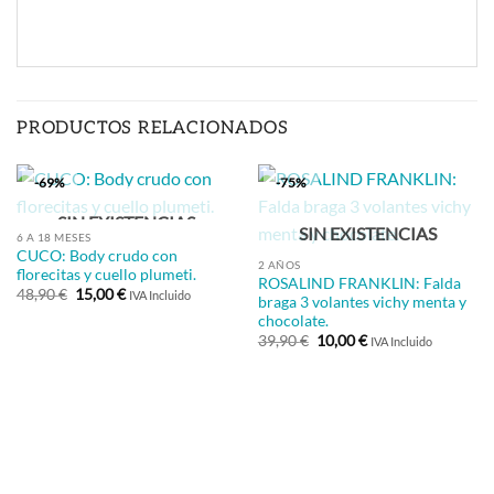
PRODUCTOS RELACIONADOS
-69%
-75%
SIN EXISTENCIAS
SIN EXISTENCIAS
6 A 18 MESES
CUCO: Body crudo con
2 AÑOS
florecitas y cuello plumeti.
ROSALIND FRANKLIN: Falda
El
El
48,90
€
15,00
€
IVA Incluido
braga 3 volantes vichy menta y
precio
precio
chocolate.
original
actual
era:
es:
El
El
39,90
€
10,00
€
IVA Incluido
48,90 €.
15,00 €.
precio
precio
original
actual
era:
es:
39,90 €.
10,00 €.