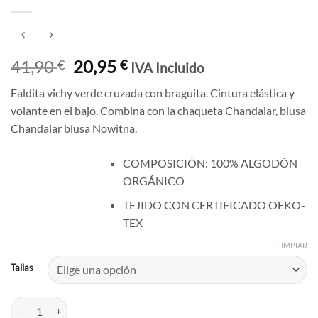
El
El
41,90
20,95
€
€
IVA Incluido
precio
precio
Faldita vichy verde cruzada con braguita. Cintura elástica y
original
actual
volante en el bajo. Combina con la chaqueta Chandalar, blusa
era:
es:
Chandalar blusa Nowitna.
41,90 €.
20,95 €.
COMPOSICIÓN: 100% ALGODÓN
ORGÁNICO
TEJIDO CON CERTIFICADO OEKO-
TEX
LIMPIAR
Tallas
FALDITA NOWITNA: faldita cruzada con braguita vichy verde. cantid