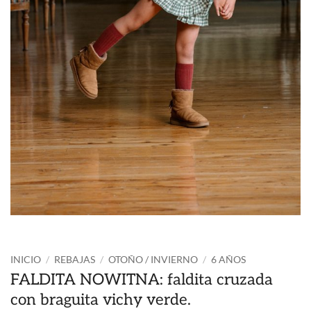
INICIO
/
REBAJAS
/
OTOÑO / INVIERNO
/
6 AÑOS
FALDITA NOWITNA: faldita cruzada
con braguita vichy verde.