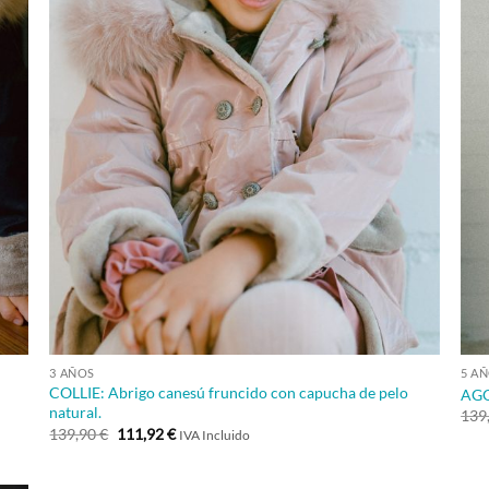
+
3 AÑOS
5 A
COLLIE: Abrigo canesú fruncido con capucha de pelo
AGO
natural.
139
El
El
139,90
€
111,92
€
IVA Incluido
precio
precio
original
actual
era:
es: