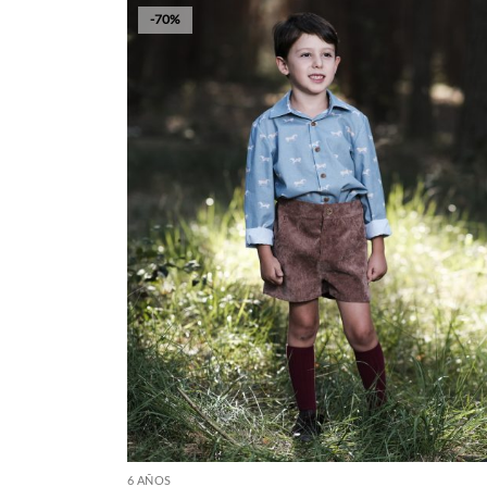
-70%
+
6 AÑOS