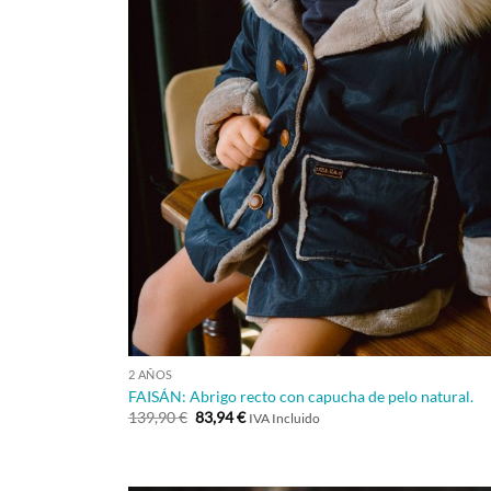
+
2 AÑOS
FAISÁN: Abrigo recto con capucha de pelo natural.
El
El
139,90
€
83,94
€
IVA Incluido
precio
precio
original
actual
era:
es:
139,90 €.
83,94 €.