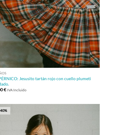
+
AÑOS
ÉRNICO: Jesusito tartán rojo con cuello plumeti
dado.
00
€
IVA Incluido
-40%