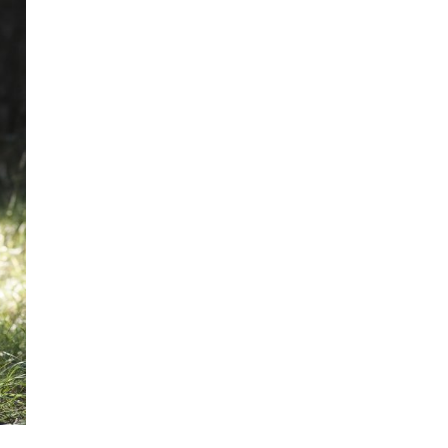
139,90 €.
111,92 €.