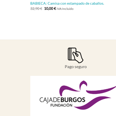
BABIECA: Camisa con estampado de caballos.
El
El
32,90
€
10,00
€
IVA Incluido
precio
precio
original
actual
era:
es:
32,90 €.
10,00 €.
Pago seguro