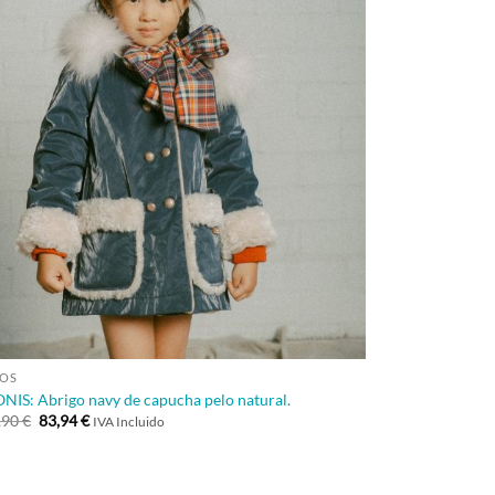
+
ÑOS
NIS: Abrigo navy de capucha pelo natural.
El
El
,90
€
83,94
€
IVA Incluido
precio
precio
original
actual
era:
es:
139,90 €.
83,94 €.