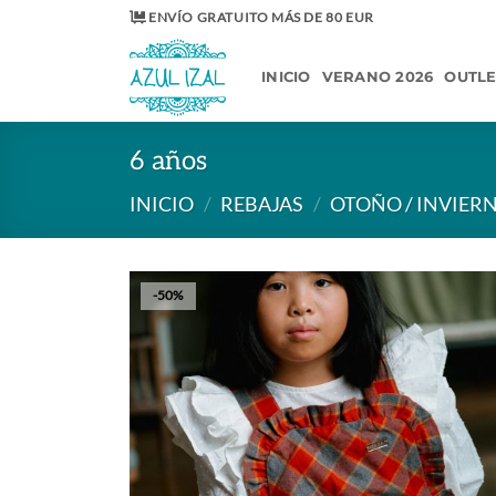
Saltar
ENVÍO GRATUITO MÁS DE 80 EUR
al
contenido
INICIO
VERANO 2026
OUTL
6 años
INICIO
/
REBAJAS
/
OTOÑO / INVIER
-50%